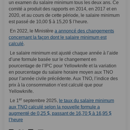
un examen du salaire minimum tous les deux ans. Ce
comité a produit des rapports en 2014, en 2017 et en
2020, et au cours de cette période, le salaire minimum
est passé de 10,00 $ à 15,20 $ l’heure.
En 2022, le Ministère
a annoncé des changements
concernant la façon dont le salaire minimum est
(Liens externes)
calculé
.
Le salaire minimum est ajusté chaque année à l’aide
d’une formule basée sur le changement en
pourcentage de l’IPC pour Yellowknife et la variation
en pourcentage du salaire horaire moyen aux TNO
pour l’année civile précédente. Aux TNO, l’indice des
prix à la consommation n’est calculé que pour
Yellowknife.
er
Le 1
septembre 2025,
le taux du salaire minimum
aux TNO calculé selon la nouvelle formule a
augmenté de 0,25 $, passant de 16,70 $ à 16,95 $
(Liens externes)
l’heure