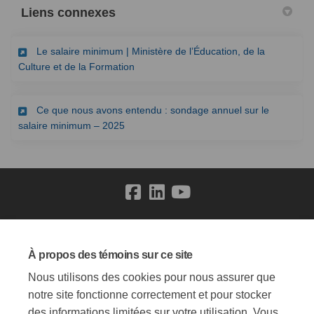
Liens connexes
Le salaire minimum | Ministère de l’Éducation, de la
(Liens externes)
Culture et de la Formation
Ce que nous avons entendu : sondage annuel sur le
(Liens externes)
salaire minimum – 2025
Conditions générales
Politique de confidentialité
À propos des témoins sur ce site
Politique de modération
Accessibilité
Soutien technique
Nous utilisons des cookies pour nous assurer que
Témoins
Carte du site
notre site fonctionne correctement et pour stocker
des informations limitées sur votre utilisation. Vous