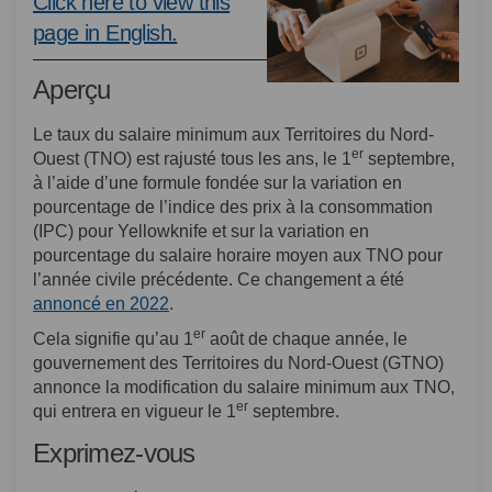
Click here to view this
(Liens externes)
page in English.
Aperçu
Le taux du salaire minimum aux Territoires du Nord-
er
Ouest (TNO) est rajusté tous les ans, le 1
septembre,
à l’aide d’une formule fondée sur la variation en
pourcentage de l’indice des prix à la consommation
(IPC) pour Yellowknife et sur la variation en
pourcentage du salaire horaire moyen aux TNO pour
l’année civile précédente. Ce changement a été
(Liens externes)
annoncé en 2022
.
er
Cela signifie qu’au 1
août de chaque année, le
gouvernement des Territoires du Nord-Ouest (GTNO)
annonce la modification du salaire minimum aux TNO,
er
qui entrera en vigueur le 1
septembre.
Exprimez-vous