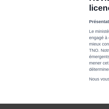
lice
Présentat
Le minist
engagé à c
mieux conn
TNO. Notr
émergents
mener cet
déterminer
Nous vous