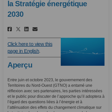
la Stratégie énergétique
2030
Partager Examen du Cadre strat
Partager Examen du Cadre 
Courriel Examen du Cadr
Partager Examen du Cadre str
Click here to view this
(Liens externes)
page in English
.
Aperçu
Entre juin et octobre 2023, le gouvernement des
Territoires du Nord-Ouest (GTNO) a entamé une
réflexion avec ses partenaires, les parties intéressées
et le public pour discuter de l’approche qu’il adoptera à
l’égard des questions liées à l’énergie et à
l’atténuation des effets du changement climatique sur