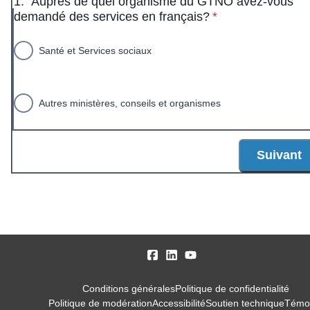
1.
Auprès de quel organisme du GTNO avez-vous
* Obligatoire
demandé des services en français?
*
Santé et Services sociaux
Autres ministères, conseils et organismes
Suivant
Conditions générales
Politique de confidentialité
Politique de modération
Accessibilité
Soutien technique
Témo