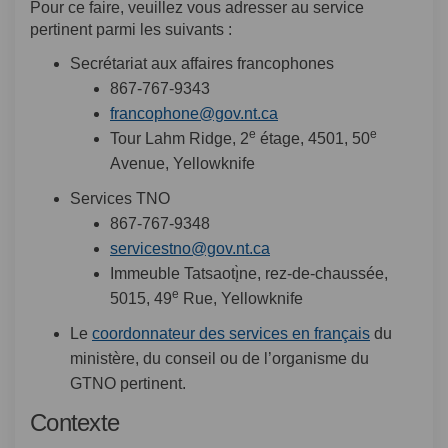
Pour ce faire, veuillez vous adresser au service
pertinent parmi les suivants :
Secrétariat aux affaires francophones
867-767-9343
(Liens externes)
francophone@gov.nt.ca
e
e
Tour Lahm Ridge, 2
étage, 4501, 50
Avenue, Yellowknife
Services TNO
867-767-9348
(Liens externes)
servicestno@gov.nt.ca
Immeuble Tatsaotı̨̀ne, rez-de-chaussée,
e
5015, 49
Rue, Yellowknife
(Liens exte
Le
coordonnateur des services en français
du
ministère, du conseil ou de l’organisme du
GTNO pertinent.
Contexte