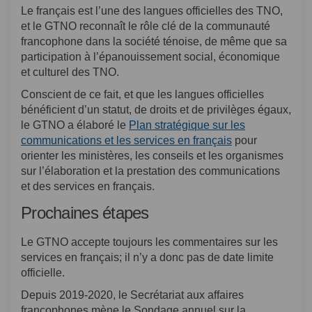
Le français est l’une des langues officielles des TNO,
et le GTNO reconnaît le rôle clé de la communauté
francophone dans la société ténoise, de même que sa
participation à l’épanouissement social, économique
et culturel des TNO.
Conscient de ce fait, et que les langues officielles
bénéficient d’un statut, de droits et de privilèges égaux,
le GTNO a élaboré le
Plan stratégique sur les
(Liens externes)
communications et les services en français
pour
orienter les ministères, les conseils et les organismes
sur l’élaboration et la prestation des communications
et des services en français.
Prochaines étapes
Le GTNO accepte toujours les commentaires sur les
services en français; il n’y a donc pas de date limite
officielle.
Depuis 2019-2020, le Secrétariat aux affaires
francophones mène le Sondage annuel sur la